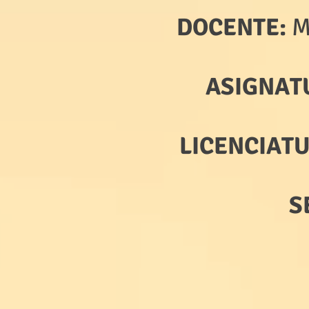
DOCENTE:
M
ASIGNAT
LICENCIATU
S